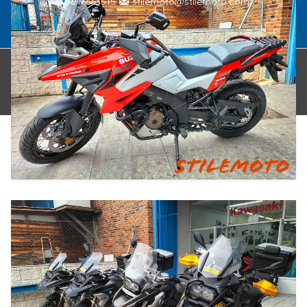
916663515
stilemoto@stilemoto.com
© STILE MOTO tienda de motos en Rivas-Vaciamadrid 2026,
-
AVISO LEGAL Y PÓLITICA DE PRIVACIDAD
- POLÍTICA DE
COOKIES