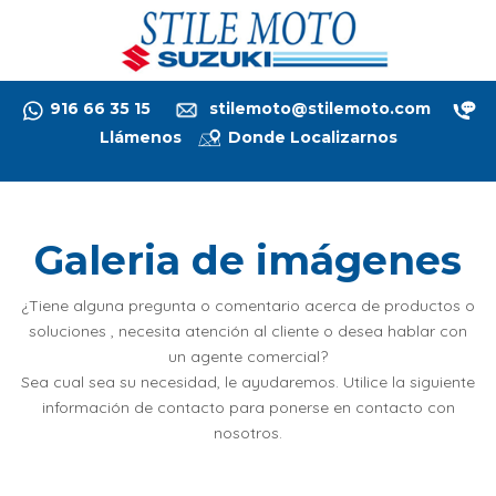
Mobile Menu Toggle
916 66 35 15
stilemoto@stilemoto.com
Llámenos
Donde Localizarnos
Galeria de imágenes
¿Tiene alguna pregunta o comentario acerca de productos o
soluciones , necesita atención al cliente o desea hablar con
un agente comercial?
Sea cual sea su necesidad, le ayudaremos. Utilice la siguiente
información de contacto para ponerse en contacto con
nosotros.
Artículo anterior: NOSOTROS
Anterior